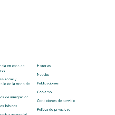
ncia en caso de
Historias
tres
Noticias
a social y
Publicaciones
ollo de la mano de
Gobierno
ios de inmigración
Condiciones de servicio
ios básicos
Política de privacidad
omiso parroquial