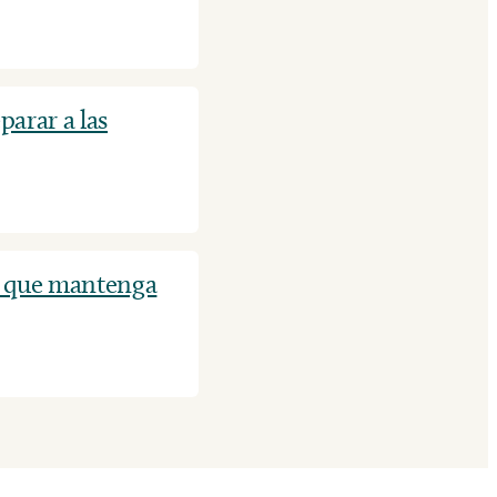
arar a las
S que mantenga