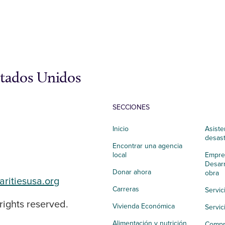
stados Unidos
SECCIONES
Inicio
Asiste
desas
Encontrar una agencia
local
Empres
Desarr
Donar ahora
obra
aritiesusa.org
Carreras
Servic
rights reserved.
Vivienda Económica
Servic
Alimentación y nutrición
Compr