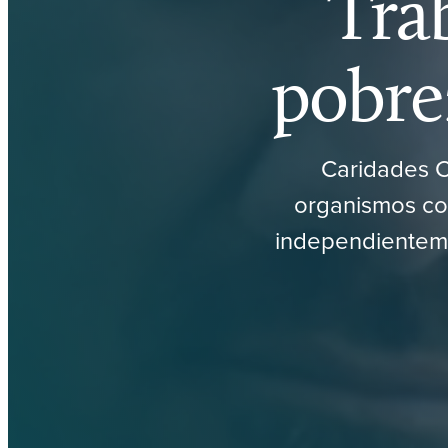
Trab
pobre
Caridades C
organismos co
independienteme