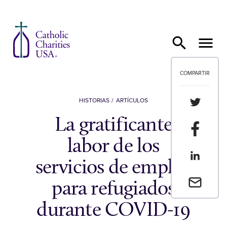
Ir al contenido
COMPARTIR
Compartir
HISTORIAS
ARTÍCULOS
La gratificante
Compartir
labor de los
Compartir
servicios de empleo
Envia un 
para refugiados
durante COVID-19