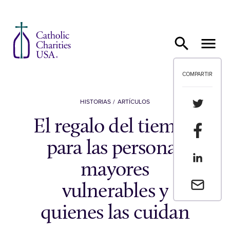
Ir al contenido
COMPARTIR
Compartir
HISTORIAS
ARTÍCULOS
El regalo del tiempo
Compartir
para las personas
Compartir
mayores
Envia un 
vulnerables y
quienes las cuidan