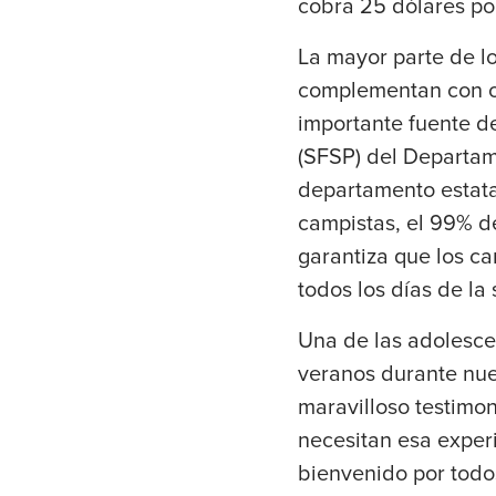
cobra 25 dólares po
La mayor parte de l
complementan con ot
importante fuente d
(SFSP) del Departam
departamento estata
campistas, el 99% d
garantiza que los ca
todos los días de la
Una de las adolesce
veranos durante nuev
maravilloso testimo
necesitan esa exper
bienvenido por todo