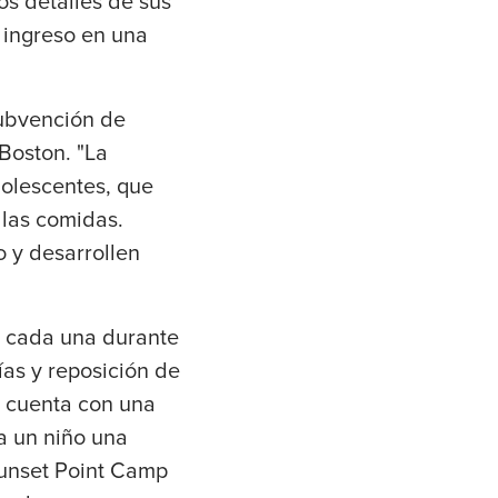
os detalles de sus
l ingreso en una
subvención de
Boston. "La
olescentes, que
 las comidas.
 y desarrollen
a cada una durante
ías y reposición de
o cuenta con una
a un niño una
unset Point Camp