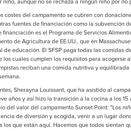
r niño, aunque no se rechaza a ningún niño por no 
os costes del campamento se cubren con donacione
ras fuentes de financiación como la subvención d
e financiación es el Programa de Servicios Aliment
ento de Agricultura de EE.UU., que en Massachuset
l de educación. El SFSP paga todas las comidas de
e los cuales cumplen los requisitos para acogerse 
mpistas reciban una comida nutritiva y equilibrada t
 semana.
ntes, Sherayna Louissant, que ha asistido al camp
e años y así hizo la transición a la cocina a los 15
nio del valor del campamento Sunset Point: "Los ni
iencia de diversión y acogida, venir a un lugar do
s los que están aquí. Hacemos que todos sientan q