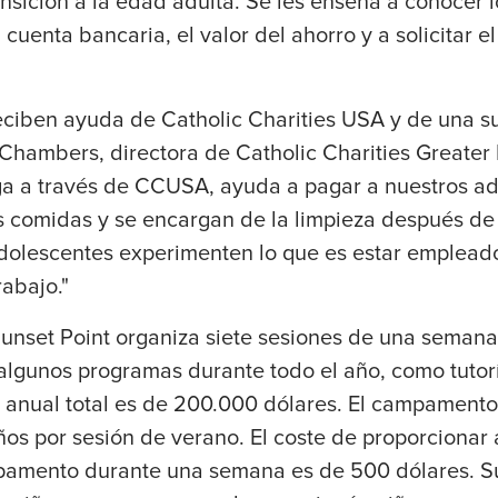
nsición a la edad adulta. Se les enseña a conocer l
 cuenta bancaria, el valor del ahorro y a solicitar e
eciben ayuda de Catholic Charities USA y de una 
Chambers, directora de Catholic Charities Greater 
ga a través de CCUSA, ayuda a pagar a nuestros ad
as comidas y se encargan de la limpieza después de
olescentes experimenten lo que es estar empleado
abajo."
nset Point organiza siete sesiones de una seman
 algunos programas durante todo el año, como tutor
o anual total es de 200.000 dólares. El campament
os por sesión de verano. El coste de proporcionar 
pamento durante una semana es de 500 dólares. S