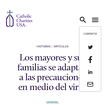
Ir al contenido
COMPARTIR
Compartir
HISTORIAS
ARTÍCULOS
Los mayores y sus
Compartir
familias se adaptan
Compartir
a las precauciones
Envia un 
en medio del virus
GENERAL