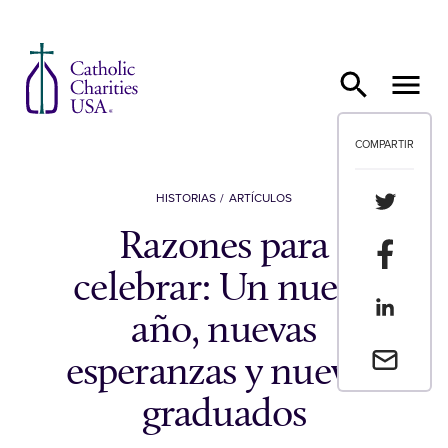
Ir al contenido
COMPARTIR
Compartir
HISTORIAS
ARTÍCULOS
Razones para
Compartir
celebrar: Un nuevo
Compartir
año, nuevas
Envia un 
esperanzas y nuevos
graduados