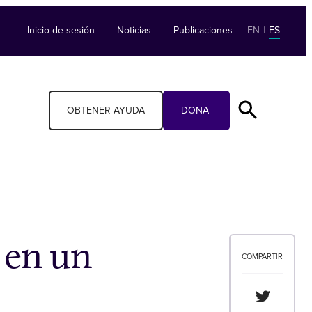
Inicio de sesión
Noticias
Publicaciones
EN
|
ES
OBTENER AYUDA
DONA
 en un
COMPARTIR
Compartir