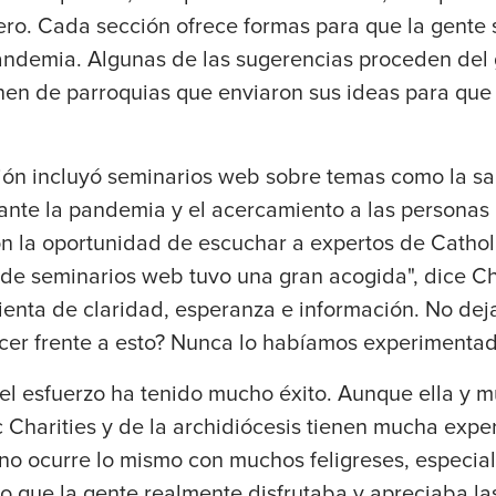
ro. Cada sección ofrece formas para que la gente 
andemia. Algunas de las sugerencias proceden del 
en de parroquias que enviaron sus ideas para que
ción incluyó seminarios web sobre temas como la sa
ante la pandemia y el acercamiento a las personas
on la oportunidad de escuchar a expertos de Catholi
e de seminarios web tuvo una gran acogida", dice C
enta de claridad, esperanza e información. No dej
r frente a esto? Nunca lo habíamos experimentado
l esfuerzo ha tenido mucho éxito. Aunque ella y 
 Charities y de la archidiócesis tienen mucha exper
 no ocurre lo mismo con muchos feligreses, especia
vio que la gente realmente disfrutaba y apreciaba l