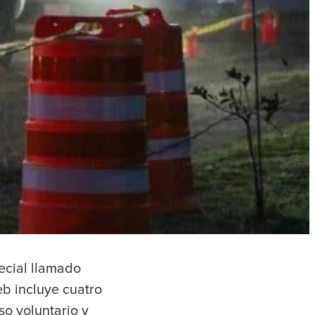
ecial llamado
web incluye cuatro
o voluntario y