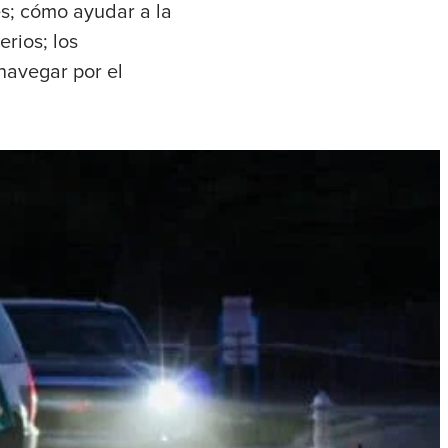
es; cómo ayudar a la
rios; los
navegar por el