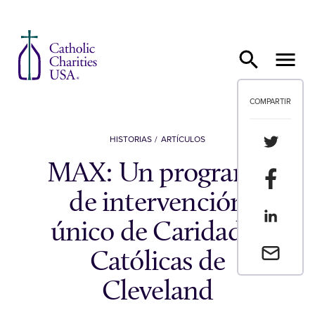
Ir al contenido
COMPARTIR
Compartir
HISTORIAS
ARTÍCULOS
MAX: Un programa
Compartir
de intervención
Compartir
único de Caridades
Envia un 
Católicas de
Cleveland