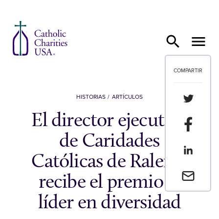
Ir al contenido
COMPARTIR
Compartir
HISTORIAS
ARTÍCULOS
El director ejecutivo
Compartir
de Caridades
Compartir
Católicas de Raleigh
Envia un 
recibe el premio al
líder en diversidad