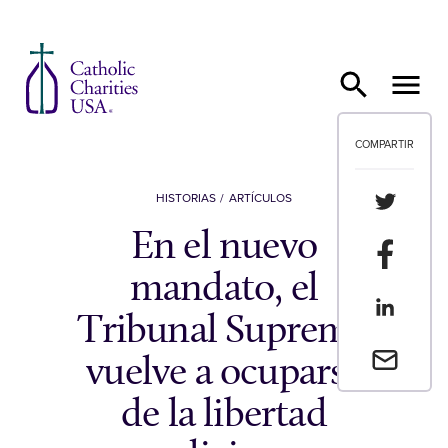
Ir al contenido
COMPARTIR
Compartir
HISTORIAS
ARTÍCULOS
En el nuevo
Compartir
mandato, el
Compartir
Tribunal Supremo
Envia un 
vuelve a ocuparse
de la libertad