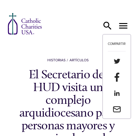
Ir al contenido
COMPARTIR
Compartir
HISTORIAS
ARTÍCULOS
El Secretario del
Compartir
HUD visita un
Compartir
complejo
Envia un 
arquidiocesano para
personas mayores y