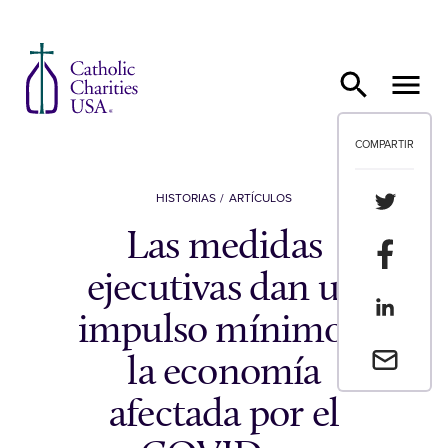
Ir al contenido
COMPARTIR
Compartir
HISTORIAS
ARTÍCULOS
Las medidas
Compartir
ejecutivas dan un
Compartir
impulso mínimo a
Envia un 
la economía
afectada por el