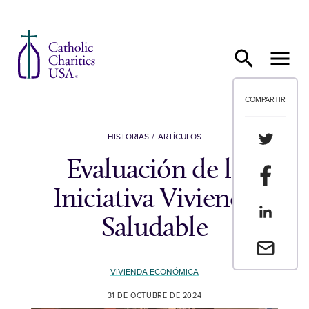
Ir al contenido
COMPARTIR
Compartir
HISTORIAS
ARTÍCULOS
Evaluación de la
Compartir
Iniciativa Vivienda
Compartir
Saludable
Envia un 
VIVIENDA ECONÓMICA
31 DE OCTUBRE DE 2024