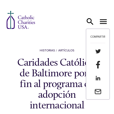
Ir al contenido
COMPARTIR
Compartir
HISTORIAS
ARTÍCULOS
Caridades Católicas
Compartir
de Baltimore pone
Compartir
fin al programa de
Envia un 
adopción
internacional