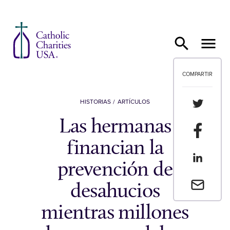
Ir al contenido
COMPARTIR
Compartir
HISTORIAS
ARTÍCULOS
Las hermanas
Compartir
financian la
Compartir
prevención de
Envia un 
desahucios
mientras millones