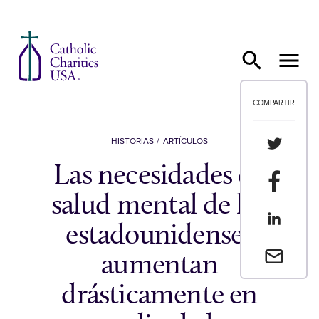
Ir al contenido
COMPARTIR
Compartir
HISTORIAS
ARTÍCULOS
Las necesidades de
Compartir
salud mental de los
Compartir
estadounidenses
Envia un 
aumentan
drásticamente en