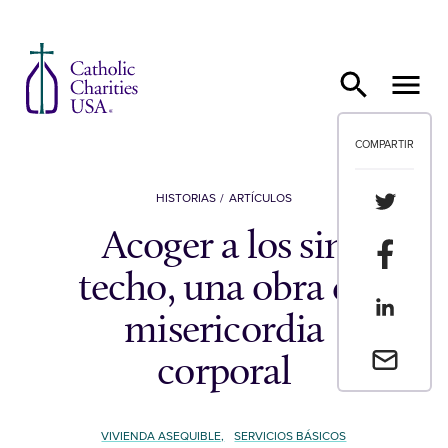
Ir al contenido
COMPARTIR
Compartir
HISTORIAS
ARTÍCULOS
Acoger a los sin
Compartir
techo, una obra de
Compartir
misericordia
Envia un 
corporal
VIVIENDA ASEQUIBLE,
SERVICIOS BÁSICOS