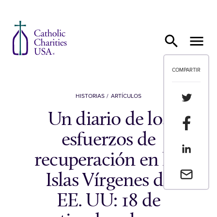
Ir al contenido
COMPARTIR
Compartir
HISTORIAS
ARTÍCULOS
Un diario de los
Compartir
esfuerzos de
Compartir
recuperación en las
Envia un 
Islas Vírgenes de
EE. UU: 18 de