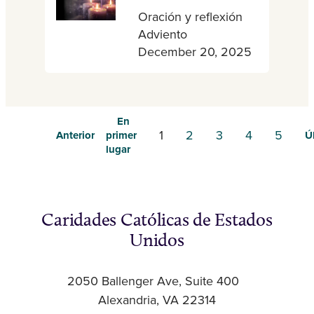
Oración y reflexión
Adviento
December 20, 2025
En
1
2
3
4
5
Anterior
primer
Ú
lugar
Caridades Católicas de Estados
Unidos
2050 Ballenger Ave, Suite 400
Alexandria, VA 22314