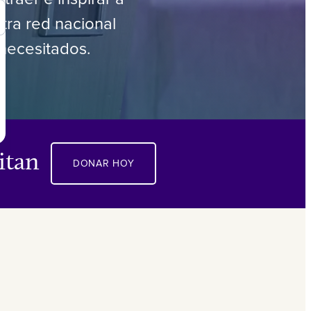
tra red nacional
necesitados.
itan
DONAR HOY