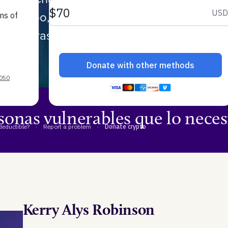
l equipo, que se centran en apoyar a nues
 mientras ayudamos colectivamente a los 
sonas vulnerables que lo neces
Kerry Alys Robinson