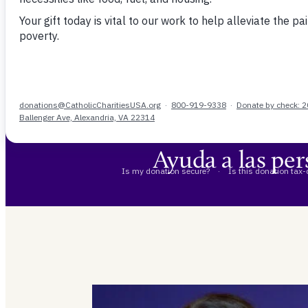
los miembros de
de miembros
Ayuda a las per