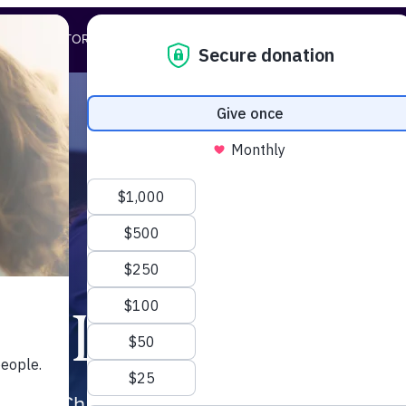
HISTORIAS
QUIÉNES SOMOS
QUIÉNES SOMOS
Liderazgo
tholic Charities USA son responsables de a