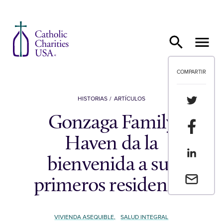
Ir al contenido
COMPARTIR
Compartir
HISTORIAS
ARTÍCULOS
Gonzaga Family
Compartir
Haven da la
Compartir
bienvenida a sus
Envia un 
primeros residentes
VIVIENDA ASEQUIBLE,
SALUD INTEGRAL