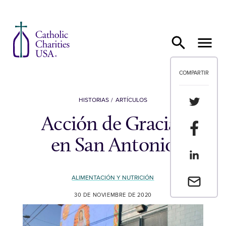
Ir al contenido
COMPARTIR
Compartir
HISTORIAS
ARTÍCULOS
Acción de Gracias
Compartir
en San Antonio
Compartir
ALIMENTACIÓN Y NUTRICIÓN
Envia un 
30 DE NOVIEMBRE DE 2020