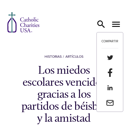
Ir al contenido
COMPARTIR
Compartir
HISTORIAS
ARTÍCULOS
Los miedos
Compartir
escolares vencidos
Compartir
gracias a los
Envia un 
partidos de béisbol
y la amistad