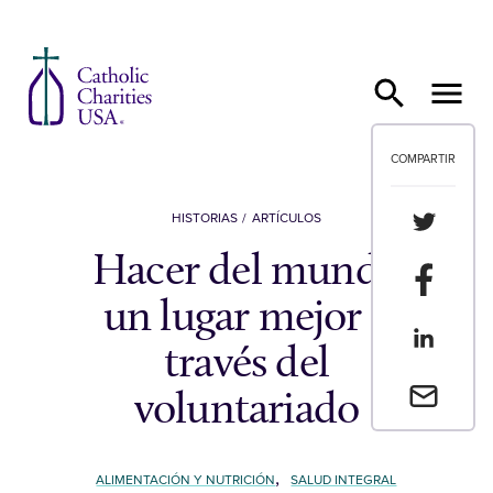
Ir al contenido
COMPARTIR
Compartir
HISTORIAS
ARTÍCULOS
Hacer del mundo
Compartir
un lugar mejor a
Compartir
través del
Envia un 
voluntariado
,
ALIMENTACIÓN Y NUTRICIÓN
SALUD INTEGRAL