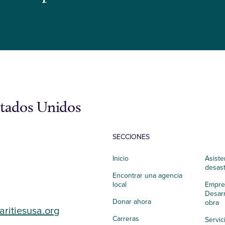
stados Unidos
SECCIONES
Inicio
Asiste
desas
Encontrar una agencia
local
Empres
Desarr
Donar ahora
obra
aritiesusa.org
Carreras
Servic