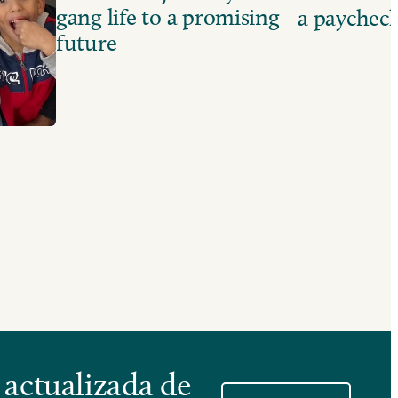
gang life to a promising
a paychec
future
 actualizada de