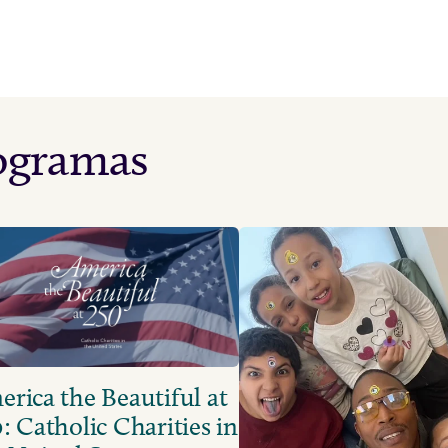
rogramas
rica the Beautiful at
: Catholic Charities in