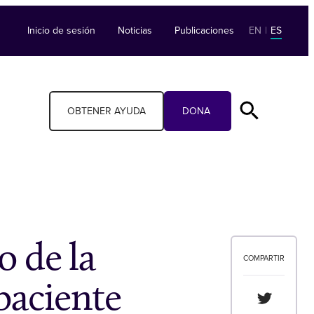
Inicio de sesión
Noticias
Publicaciones
EN
|
ES
OBTENER AYUDA
DONA
o de la
COMPARTIR
paciente
Compartir