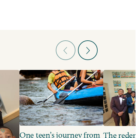
One teen’s journey from
The redem