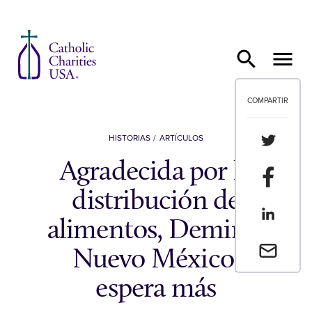
Ir al contenido
COMPARTIR
Compartir
HISTORIAS
ARTÍCULOS
Agradecida por la
Compartir
distribución de
Compartir
alimentos, Deming,
Envia un 
Nuevo México,
espera más