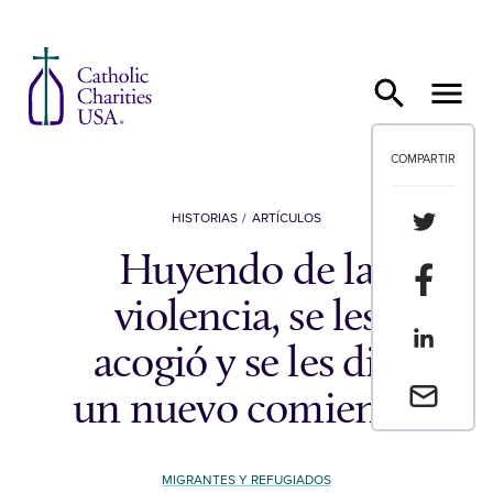
Ir al contenido
COMPARTIR
Compartir
HISTORIAS
ARTÍCULOS
Huyendo de la
Compartir
violencia, se les
Compartir
acogió y se les dio
Envia un 
un nuevo comienzo
MIGRANTES Y REFUGIADOS