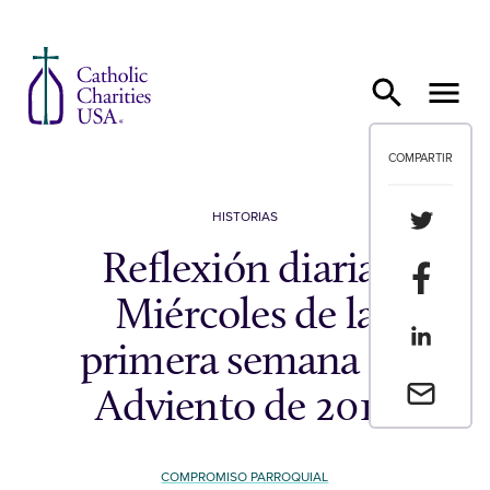
Ir al contenido
COMPARTIR
Compartir
HISTORIAS
Reflexión diaria:
Compartir
Miércoles de la
Compartir
primera semana de
Envia un 
Adviento de 2017
COMPROMISO PARROQUIAL