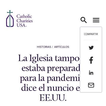
Ir al contenido
COMPARTIR
Compartir
HISTORIAS
ARTÍCULOS
La Iglesia tampoco
Compartir
estaba preparada
Compartir
para la pandemia,
Envia un 
dice el nuncio en
EE.UU.