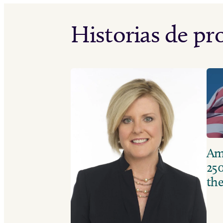
Historias de p
Ame
250
the