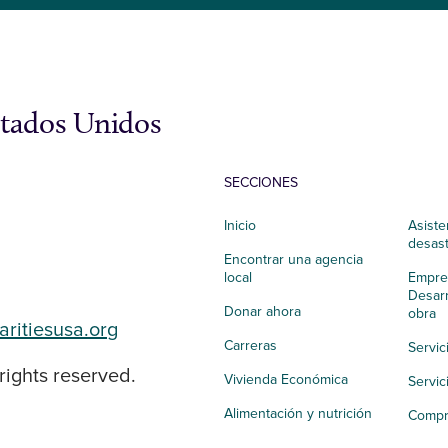
stados Unidos
SECCIONES
Inicio
Asiste
desas
Encontrar una agencia
local
Empres
Desarr
Donar ahora
obra
aritiesusa.org
Carreras
Servic
rights reserved.
Vivienda Económica
Servic
Alimentación y nutrición
Compr
Salud integral