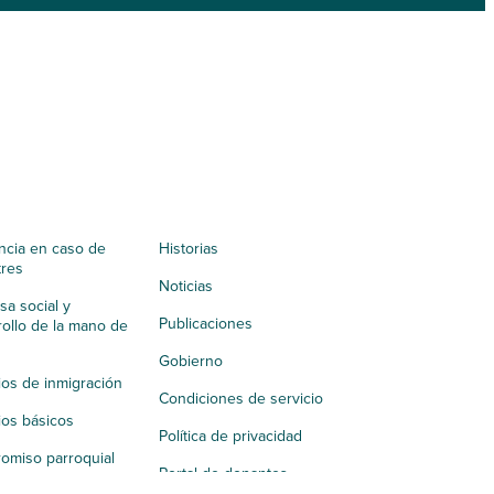
ncia en caso de
Historias
tres
Noticias
a social y
Publicaciones
ollo de la mano de
Gobierno
ios de inmigración
Condiciones de servicio
ios básicos
Política de privacidad
omiso parroquial
Portal de donantes