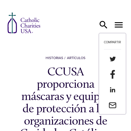
Ir al contenido
COMPARTIR
Compartir
HISTORIAS
ARTÍCULOS
CCUSA
Compartir
proporciona
Compartir
máscaras y equipos
Envia un 
de protección a las
organizaciones de