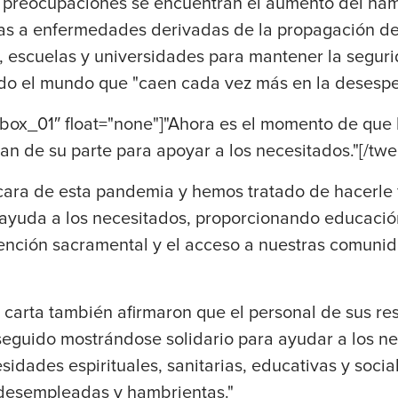
es preocupaciones se encuentran el aumento del ha
das a enfermedades derivadas de la propagación del
, escuelas y universidades para mantener la seguri
odo el mundo que "caen cada vez más en la desespe
box_01″ float="none"]"Ahora es el momento de que l
an de su parte para apoyar a los necesitados."[/tw
 cara de esta pandemia y hemos tratado de hacerle
y ayuda a los necesitados, proporcionando educaci
tención sacramental y el acceso a nuestras comunid
 carta también afirmaron que el personal de sus re
eguido mostrándose solidario para ayudar a los nec
sidades espirituales, sanitarias, educativas y socia
 desempleadas y hambrientas."