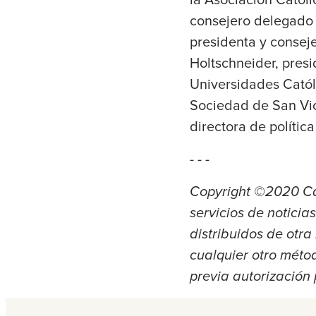
la Asociación Catól
consejero delegado 
presidenta y conse
Holtschneider, pres
Universidades Catól
Sociedad de San Vi
directora de polític
- - -
Copyright ©2020 Ca
servicios de noticia
distribuidos de otr
cualquier otro métod
previa autorización 