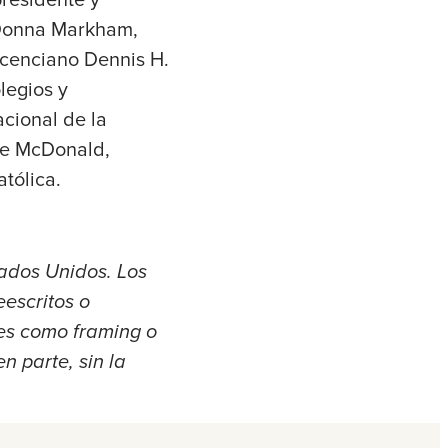
presidente y
 Donna Markham,
vicenciano Dennis H.
legios y
cional de la
le McDonald,
tólica.
ados Unidos. Los
eescritos o
les como framing o
n parte, sin la