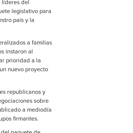
 líderes del
ete legislativo para
stro país y la
alizados a familias
s instaron al
ar prioridad a la
 un nuevo proyecto
res republicanos y
egociaciones sobre
publicado a mediodía
upos firmantes.
 del paquete de