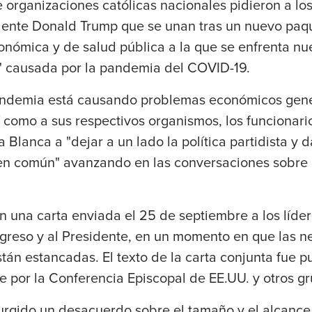
e organizaciones católicas nacionales pidieron a los
dente Donald Trump que se unan tras un nuevo paqu
conómica y de salud pública a la que se enfrenta nue
 causada por la pandemia del COVID-19.
andemia está causando problemas económicos gener
como a sus respectivos organismos, los funcionario
Blanca a "dejar a un lado la política partidista y d
en común" avanzando en las conversaciones sobre
en una carta enviada el 25 de septiembre a los líde
reso y al Presidente, en un momento en que las n
stán estancadas. El texto de la carta conjunta fue 
 por la Conferencia Episcopal de EE.UU. y otros gr
urgido un desacuerdo sobre el tamaño y el alcance