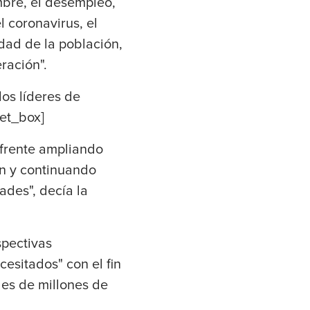
mbre, el desempleo,
 coronavirus, el
dad de la población,
ración".
os líderes de
eet_box]
 frente ampliando
ón y continuando
ades", decía la
spectivas
esitados" con el fin
les de millones de