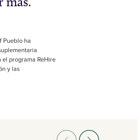
r más.
f Pueblo ha
 suplementaria
in el programa ReHire
n y las