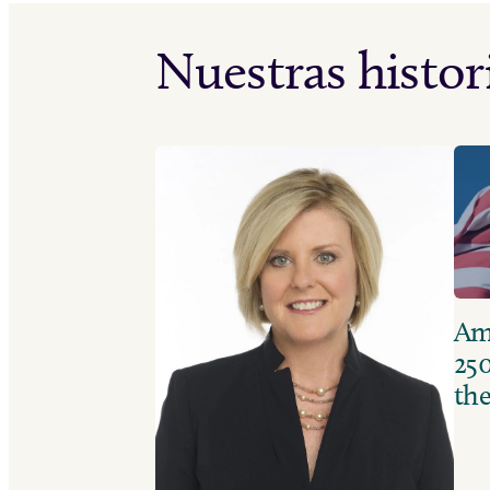
Nuestras histor
Ame
250
the