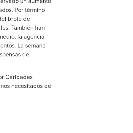
bservado un aumento
ados. Por término
el brote de
ales. También han
medio, la agencia
mentos. La semana
espensas de
por Caridades
inos necesitados de