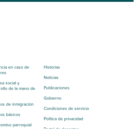
ncia en caso de
Historias
tres
Noticias
a social y
Publicaciones
ollo de la mano de
Gobierno
ios de inmigración
Condiciones de servicio
ios básicos
Política de privacidad
omiso parroquial
Portal de donantes