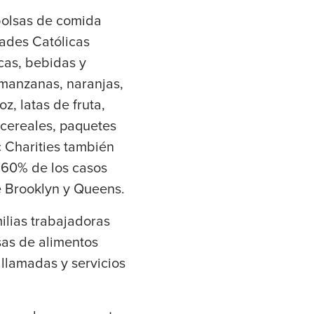
 bolsas de comida
dades Católicas
cas, bebidas y
 manzanas, naranjas,
, latas de fruta,
cereales, paquetes
 Charities también
l 60% de los casos
e Brooklyn y Queens.
ilias trabajadoras
sas de alimentos
llamadas y servicios