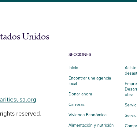
stados Unidos
SECCIONES
Inicio
Asiste
desas
Encontrar una agencia
local
Empres
Desarr
Donar ahora
obra
aritiesusa.org
Carreras
Servic
rights reserved.
Vivienda Económica
Servic
Alimentación y nutrición
Compr
Salud integral
Apoyo