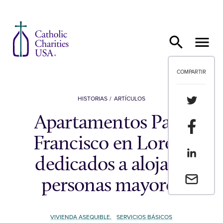
Ir al contenido
COMPARTIR
Compartir
HISTORIAS
ARTÍCULOS
Apartamentos Papa
Compartir
Francisco en Loreto
Compartir
dedicados a alojar a
Envia un 
personas mayores
VIVIENDA ASEQUIBLE,
SERVICIOS BÁSICOS