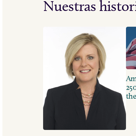
Nuestras histor
Ame
250
the