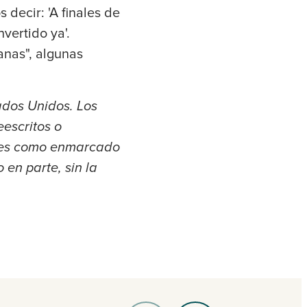
 decir: 'A finales de
vertido ya'.
anas", algunas
ados Unidos. Los
eescritos o
ales como enmarcado
 en parte, sin la