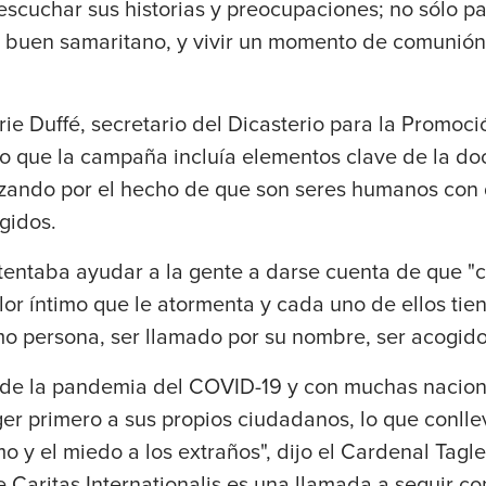
 escuchar sus historias y preocupaciones; no sólo pa
buen samaritano, y vivir un momento de comunión co
e Duffé, secretario del Dicasterio para la Promoci
o que la campaña incluía elementos clave de la doc
zando por el hecho de que son seres humanos con
gidos.
ntentaba ayudar a la gente a darse cuenta de que "
olor íntimo que le atormenta y cada uno de ellos ti
o persona, ser llamado por su nombre, ser acogido
a de la pandemia del COVID-19 y con muchas nacion
r primero a sus propios ciudadanos, lo que conllev
mo y el miedo a los extraños", dijo el Cardenal Tagle,
Caritas Internationalis es una llamada a seguir co