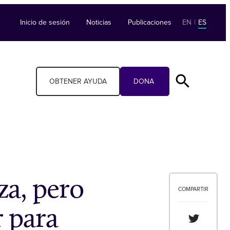
Inicio de sesión
Noticias
Publicaciones
EN
|
ES
OBTENER AYUDA
DONA
za, pero
COMPARTIR
r para
Compartir