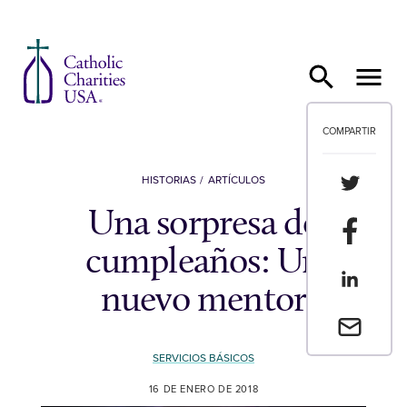
Ir al contenido
COMPARTIR
Compartir
HISTORIAS
ARTÍCULOS
Una sorpresa de
Compartir
cumpleaños: Un
Compartir
nuevo mentor
Envia un 
SERVICIOS BÁSICOS
16 DE ENERO DE 2018