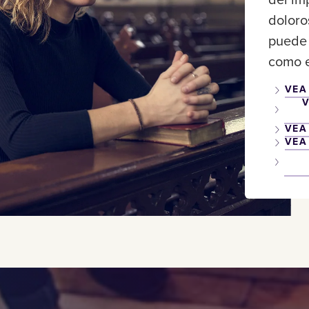
del im
doloro
puede 
como e
VEA
V
VEA
VEA