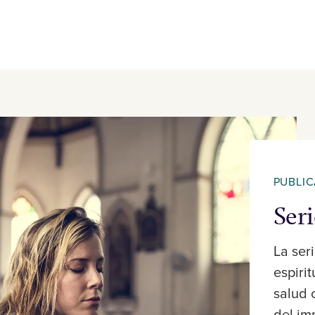
PUBLI
Ser
La ser
espirit
salud 