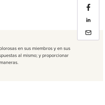
Compartir
Compartir
Envia un 
dolorosas en sus miembros y en sus
espuestas al mismo; y proporcionar
as maneras.