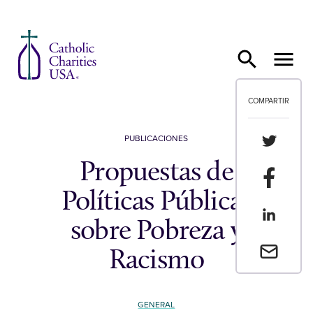
Ir al contenido
COMPARTIR
Compartir
PUBLICACIONES
Propuestas de
Compartir
Políticas Públicas
Compartir
sobre Pobreza y
Envia un 
Racismo
GENERAL