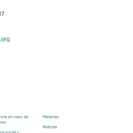
87
.org
ncia en caso de
Historias
tres
Noticias
a social y