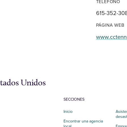
TELÉFONO
615-352-30
PÁGINA WEB
www.cctenn
stados Unidos
SECCIONES
Inicio
Asiste
desas
Encontrar una agencia
local
Empres