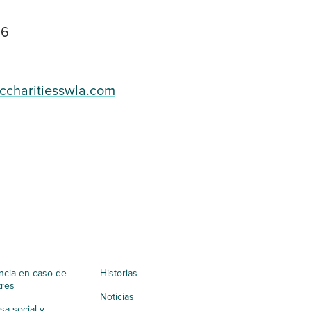
36
ccharitiesswla.com
ncia en caso de
Historias
tres
Noticias
a social y