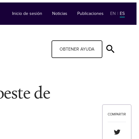
Inicio de sesión
Noticias
Publicaciones
EN
|
ES
OBTENER AYUDA
oeste de
COMPARTIR
Compartir