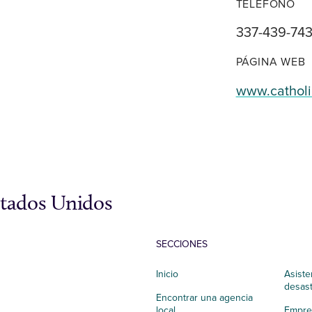
TELÉFONO
337-439-74
PÁGINA WEB
www.catholi
stados Unidos
SECCIONES
Inicio
Asiste
desas
Encontrar una agencia
local
Empres