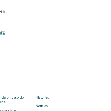
96
org
ncia en caso de
Historias
tres
Noticias
a social y