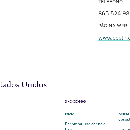
TELÉFONO
865-524-98
PÁGINA WEB
www.ccetn.
stados Unidos
SECCIONES
Inicio
Asiste
desas
Encontrar una agencia
local
Empres