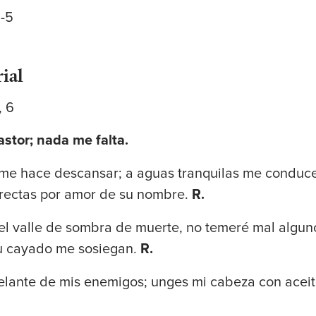
1-5
ial
, 6
astor; nada me falta.
me hace descansar; a aguas tranquilas me conduce;
rectas por amor de su nombre.
R.
l valle de sombra de muerte, no temeré mal alguno
tu cayado me sosiegan.
R.
lante de mis enemigos; unges mi cabeza con aceit