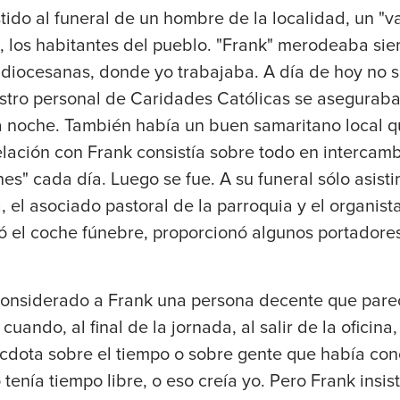
tido al funeral de un hombre de la localidad, un "
, los habitantes del pueblo. "Frank" merodeaba sie
 diocesanas, donde yo trabajaba. A día de hoy no sé
estro personal de Caridades Católicas se aseguraba
a noche. También había un buen samaritano local 
lación con Frank consistía sobre todo en intercamb
es" cada día. Luego se fue. A su funeral sólo asist
a, el asociado pastoral de la parroquia y el organis
tó el coche fúnebre, proporcionó algunos portadores
onsiderado a Frank una persona decente que pare
cuando, al final de la jornada, al salir de la oficina
dota sobre el tiempo o sobre gente que había cono
 tenía tiempo libre, o eso creía yo. Pero Frank insist