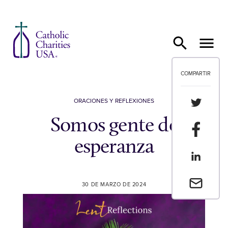
Ir al contenido
COMPARTIR
Compartir
ORACIONES Y REFLEXIONES
Somos gente de
Compartir
esperanza
Compartir
Envia un 
30 DE MARZO DE 2024