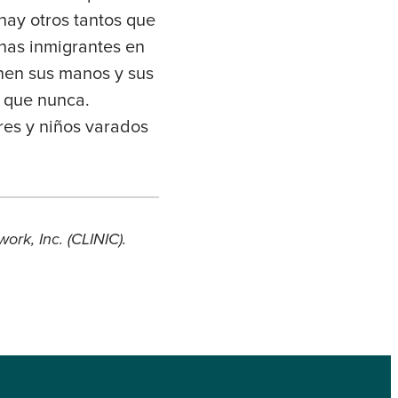
hay otros tantos que
nas inmigrantes en
unen sus manos y sus
e que nunca.
res y niños varados
rk, Inc. (CLINIC).