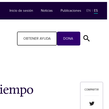
Inicio de sesión
Noticias
Publicaciones
EN
|
ES
OBTENER AYUDA
DONA
tiempo
COMPARTIR
Compartir