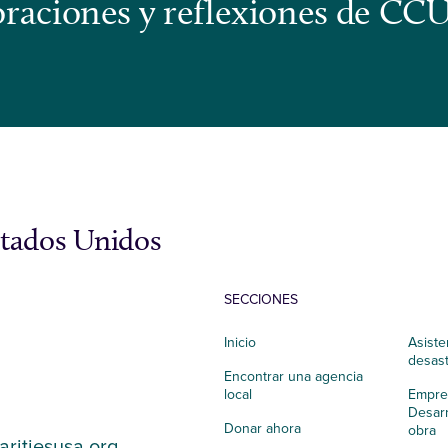
s oraciones y reflexiones de CC
stados Unidos
SECCIONES
Inicio
Asiste
desas
Encontrar una agencia
local
Empres
Desarr
Donar ahora
obra
aritiesusa.org