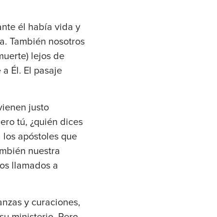
nte él había vida y
da. También nosotros
muerte) lejos de
 a Él. El pasaje
vienen justo
ero tú, ¿quién dices
a los apóstoles que
ambién nuestra
mos llamados a
nzas y curaciones,
su ministerio. Pero