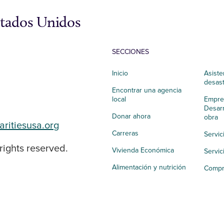
stados Unidos
SECCIONES
Inicio
Asiste
desas
Encontrar una agencia
local
Empres
Desarr
Donar ahora
obra
aritiesusa.org
Carreras
Servic
rights reserved.
Vivienda Económica
Servic
Alimentación y nutrición
Compr
Salud integral
Apoyo