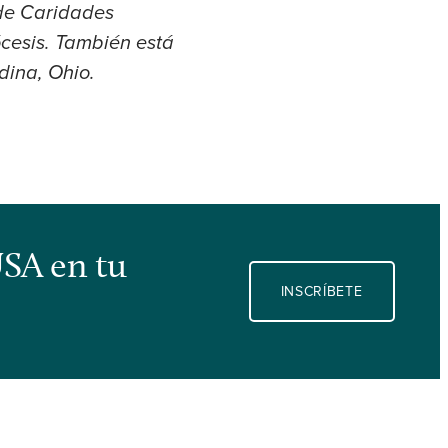
 de Caridades
ócesis. También está
dina, Ohio.
USA en tu
INSCRÍBETE