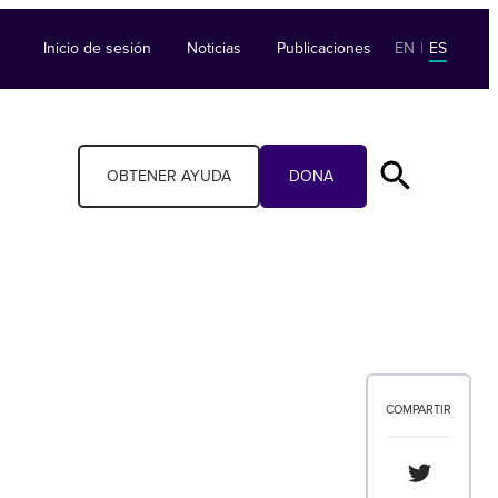
Inicio de sesión
Noticias
Publicaciones
EN
|
ES
OBTENER AYUDA
DONA
COMPARTIR
Compartir