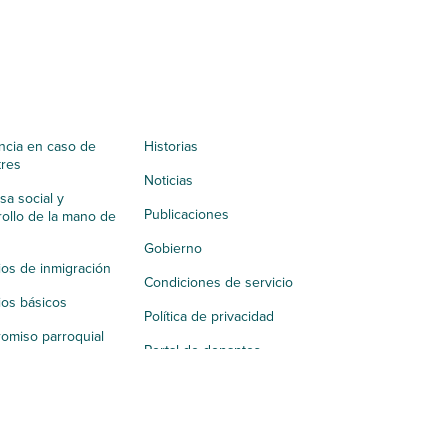
ncia en caso de
Historias
tres
Noticias
a social y
Publicaciones
ollo de la mano de
Gobierno
ios de inmigración
Condiciones de servicio
ios básicos
Política de privacidad
omiso parroquial
Portal de donantes