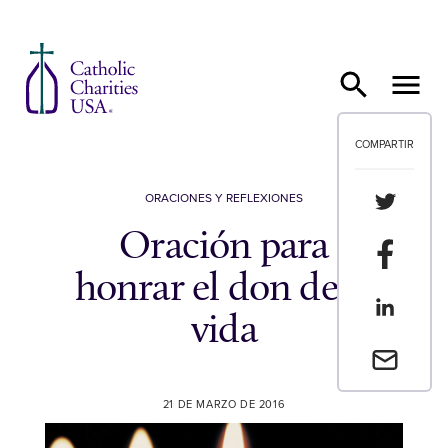
Ir al contenido
COMPARTIR
Compartir
ORACIONES Y REFLEXIONES
Oración para
Compartir
honrar el don de la
Compartir
vida
Envia un 
21 DE MARZO DE 2016