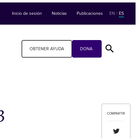
Inicio de sesión
Noticias
Publicaciones
EN
|
ES
OBTENER AYUDA
DONA
3
COMPARTIR
Compartir