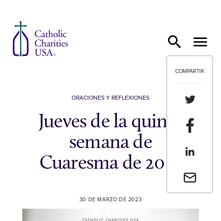
Ir al contenido
COMPARTIR
Compartir
ORACIONES Y REFLEXIONES
Jueves de la quinta
Compartir
semana de
Compartir
Cuaresma de 2023
Envia un 
30 DE MARZO DE 2023